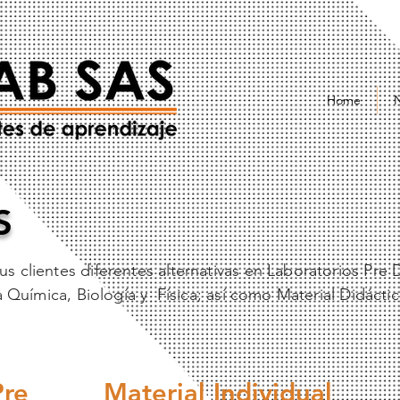
Home
S
s clientes diferentes alternativas en Laboratorios Pre 
la Química, Biología y Física; así como Material Didácti
Pre
Material Individual