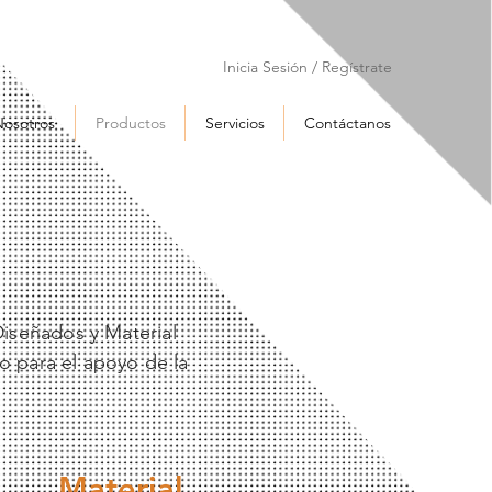
Inicia Sesión / Regístrate
Nosotros
Productos
Servicios
Contáctanos
Diseñados y Material
co para el apoyo de la
Material